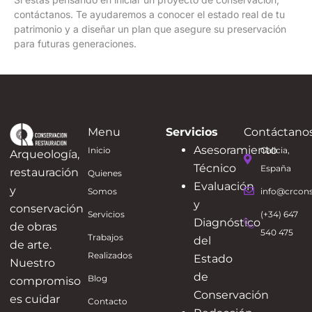
contáctanos. Te ayudaremos a conocer el estado real de tu
patrimonio y a diseñar un plan que asegure su preservación
para futuras generaciones.
Menu
Servicios
Contáctano
Asesoramiento
Inicio
Galicia,
Arqueología,
Técnico
España
restauración
Quienes
Evaluación
y
Somos
info@crcons
y
conservación
Servicios
(+34) 647
Diagnóstico
de obras
540 475
Trabajos
del
de arte.
Realizados
Estado
Nuestro
de
Blog
compromiso
Conservación
es cuidar
Contacto